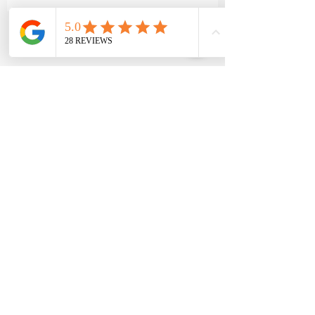
GAËLLE MOT
Contemporary
artist painter